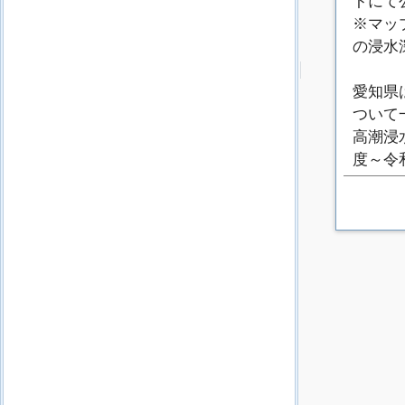
トにて
※マッ
の浸水
愛知県
ついて
高潮浸
度～令
め、そ
異なっ