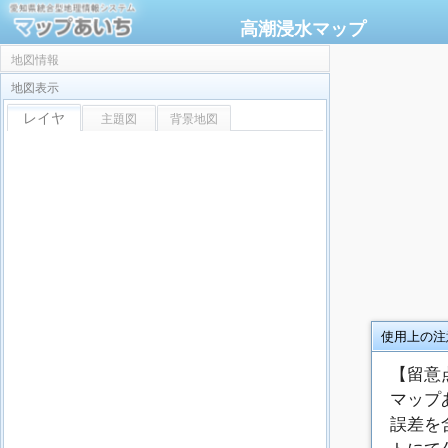
高潮浸水マップ
地図情報
地図表示
レイヤ
主題図
背景地図
使用上の注
【留意
マップ
誤差を