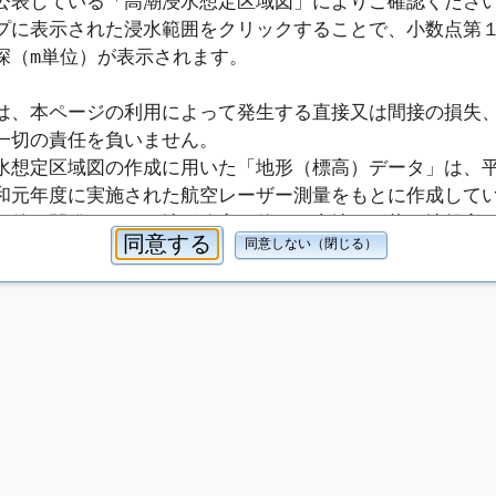
公表している「高潮浸水想定区域図」によりご確認くださ
プに表示された浸水範囲をクリックすることで、小数点第
深（m単位）が表示されます。
は、本ページの利用によって発生する直接又は間接の損失
一切の責任を負いません。
水想定区域図の作成に用いた「地形（標高）データ」は、平
和元年度に実施された航空レーザー測量をもとに作成して
の後の開発における地形改変に伴い、土地の形状や地盤高
同意する
同意しない（閉じる）
ている場合があります。 