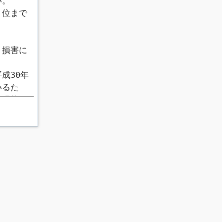
い。
１位まで
、損害に
成30年
いるた
が現状と