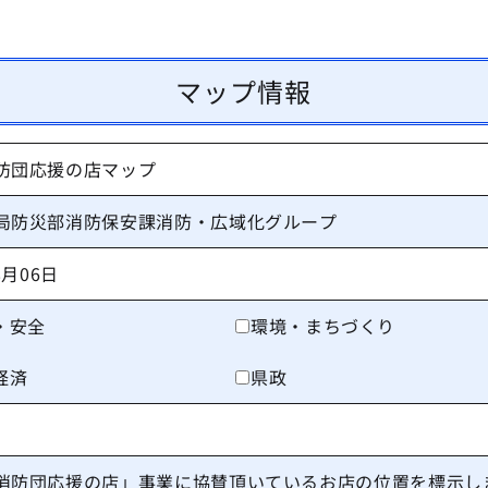
マップ情報
防団応援の店マップ
局防災部消防保安課消防・広域化グループ
8月06日
・安全
環境・まちづくり
経済
県政
消防団応援の店」事業に協賛頂いているお店の位置を標示し